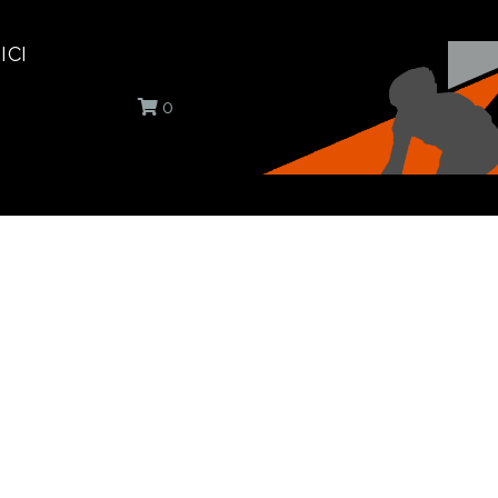
ICI
0