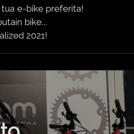
tua e-bike preferita!
tain bike...
alized 2021!
ito