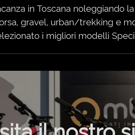
acanza in Toscana noleggiando la 
corsa, gravel, urban/trekking e mou
ezionato i migliori modelli Speci
sita il nostro s