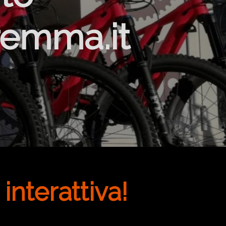
emma.it
nterattiva!