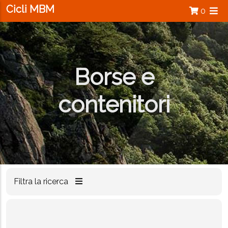
Salta al contenuto principale
Cicli MBM
0
Borse e
contenitori
Filtra la ricerca