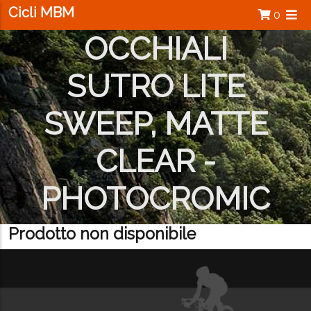
Salta al contenuto principale
Cicli MBM
0
OCCHIALI
SUTRO LITE
SWEEP, MATTE
CLEAR -
PHOTOCROMIC
Prodotto non disponibile