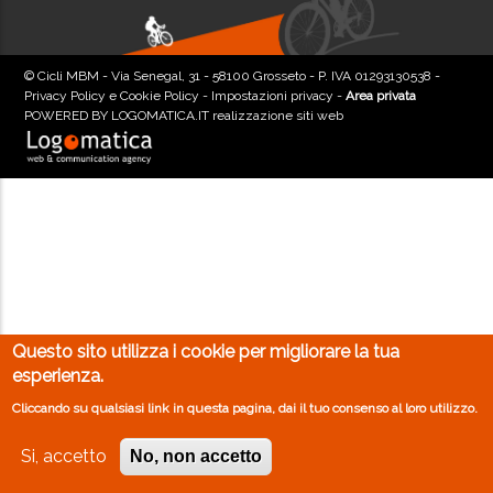
© Cicli MBM - Via Senegal, 31 - 58100 Grosseto - P. IVA 01293130538 -
Privacy Policy e Cookie Policy
-
Impostazioni privacy
-
Area privata
POWERED BY
LOGOMATICA.IT realizzazione siti web
Questo sito utilizza i cookie per migliorare la tua
esperienza.
Cliccando su qualsiasi link in questa pagina, dai il tuo consenso al loro utilizzo.
Si, accetto
No, non accetto